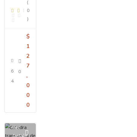
(
0
)
$
1
2
7
6
0
,
4
0
0
0
Ver
Detalle