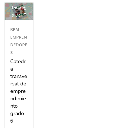
Detalle
S Del
Curso
RPM
EMPREN
DEDORE
S
Catedr
a
transve
rsal de
empre
ndimie
nto
grado
6