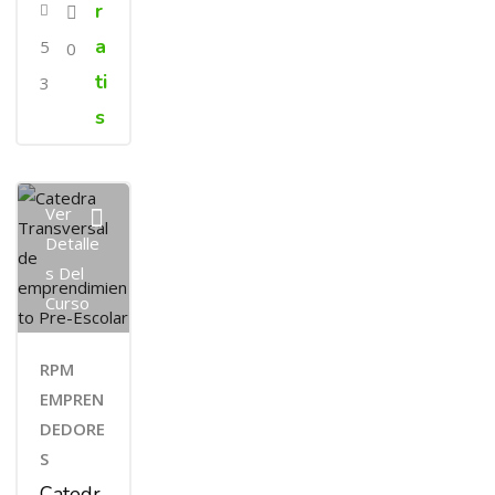
r
a
5
0
ti
3
s
Ver
Detalle
S Del
Curso
RPM
EMPREN
DEDORE
S
Catedr