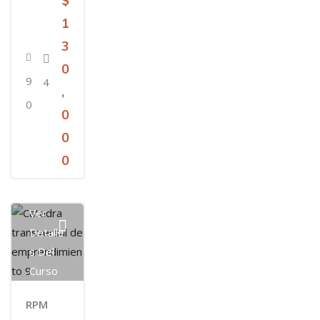
$
1
3
0
9
4
,
0
0
0
0
Ver
Detalle
S Del
Curso
RPM