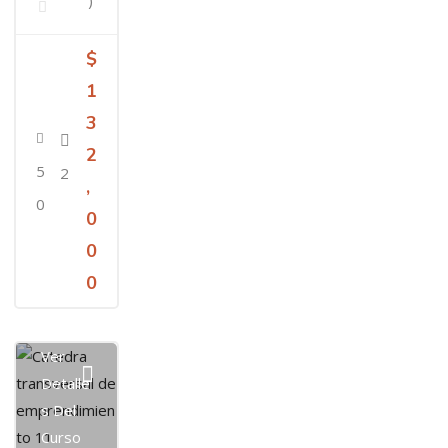
)
$
1
3
2
5
2
,
0
0
0
0
Ver
Detalle
S Del
Curso