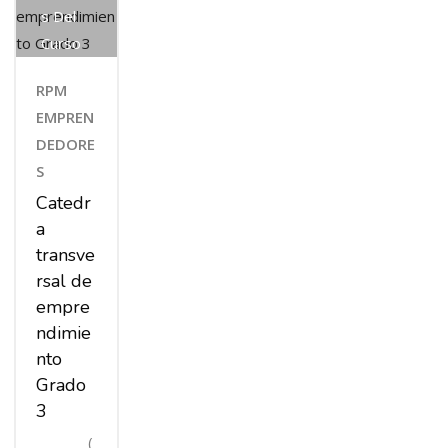
S Del
Curso
RPM
EMPREN
DEDORE
S
Catedr
a
transve
rsal de
empre
ndimie
nto
Grado
3
(