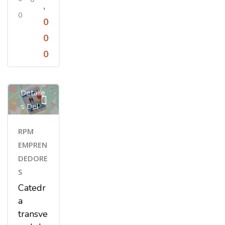
,
0
0
0
0
Ver
Detalle
S Del
Curso
RPM
EMPREN
DEDORE
S
Catedr
a
transve