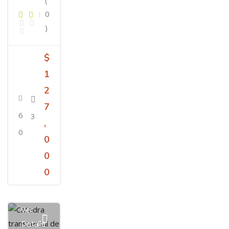
(
0
)
$
1
2
7
6
3
,
0
0
0
0
Ver
Detalle