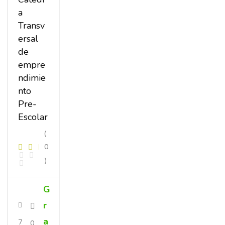
a
Transv
ersal
de
empre
ndimie
nto
Pre-
Escolar
(
0
)
G
r
a
7
0