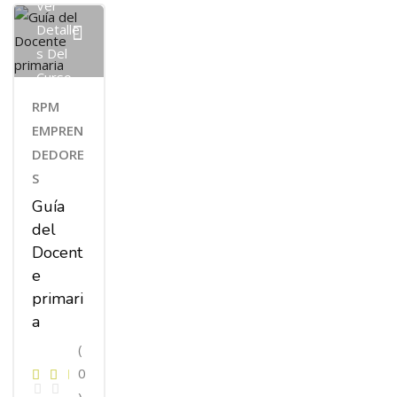
Ver
Detalle
S Del
Curso
RPM
EMPREN
DEDORE
S
Guía
del
Docent
e
primari
a
(
0