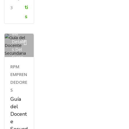
ti
3
s
Ver
Detalle
S Del
Curso
RPM
EMPREN
DEDORE
S
Guía
del
Docent
e