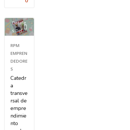
0
Ver
Detalle
S Del
Curso
RPM
EMPREN
DEDORE
S
Catedr
a
transve
rsal de
empre
ndimie
nto