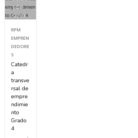
S Del
Curso
RPM
EMPREN
DEDORE
S
Catedr
a
transve
rsal de
empre
ndimie
nto
Grado
4