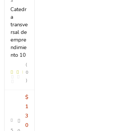
Catedr
a
transve
rsal de
empre
ndimie
nto 10
(
0
)
$
1
3
0
5
0