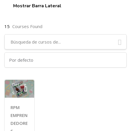
Mostrar Barra Lateral
15
Courses Found
Ver
Detalle
S Del
Curso
RPM
EMPREN
DEDORE
S