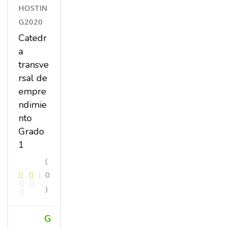
HOSTIN
G2020
Catedr
a
transve
rsal de
empre
ndimie
nto
Grado
1
(
0
)
G