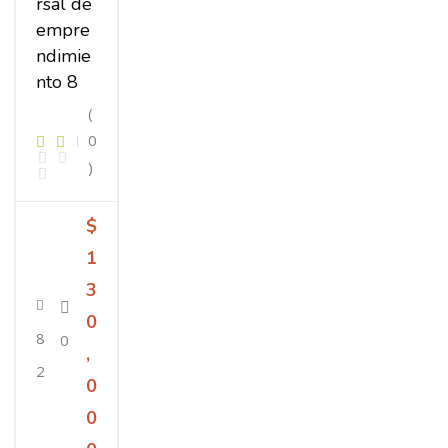
rsal de
empre
ndimie
nto 8
(
0
)
$
1
3
0
8
0
,
2
0
0